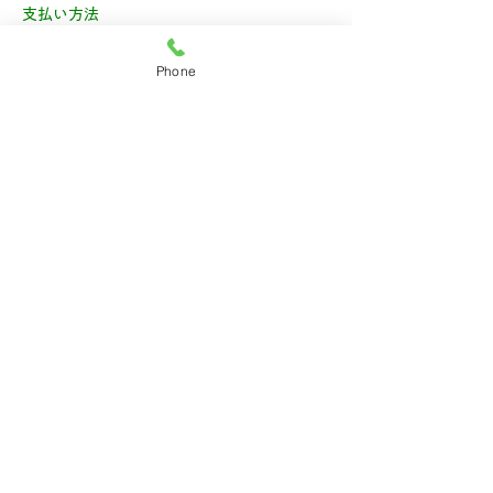
支払い方法
取付施工後現金精算
Phone
ホームページ
https://hirokensetu.jp/
E-mailアドレス
info@hirokensetu.jp
属性
営業エリア（埼玉・神奈川・千葉）