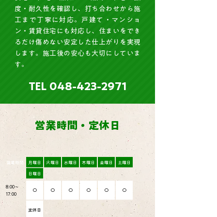
度・耐久性を確認し、打ち合わせから施
工まで丁寧に対応。戸建て・マンショ
ン・賃貸住宅にも対応し、住まいをでき
るだけ傷めない安定した仕上がりを実現
します。施工後の安心も大切にしていま
す。
TEL
048-423-2971
営業時間・定休日
営業時間
月曜日
火曜日
水曜日
木曜日
金曜日
土曜日
日曜日
8:00～
〇
〇
〇
〇
〇
〇
17:00
定休日