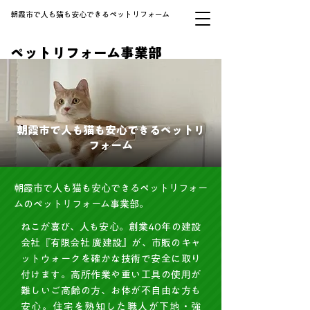
朝霞市で人も猫も安心できるペットリフォーム
ペットリフォーム事業部
朝霞市で人も猫も安心できるペットリ
フォーム
朝霞市で人も猫も安心できるペットリフォー
ムのペットリフォーム事業部。
ねこが喜び、人も安心。創業40年の建設
会社『有限会社 廣建設』が、市販のキャ
ットウォークを確かな技術で安全に取り
付けます。高所作業や重い工具の使用が
難しいご高齢の方、お体が不自由な方も
安心。住宅を熟知した職人が下地・強